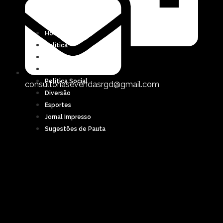
Home
Política
Saúde
Educação
Política Social
consultoriasevendasrgd@gmail.com
Diversão
Esportes
Jornal Impresso
Sugestões de Pauta