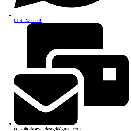
61 98200-3640
consultoriasevendasrgd@gmail.com