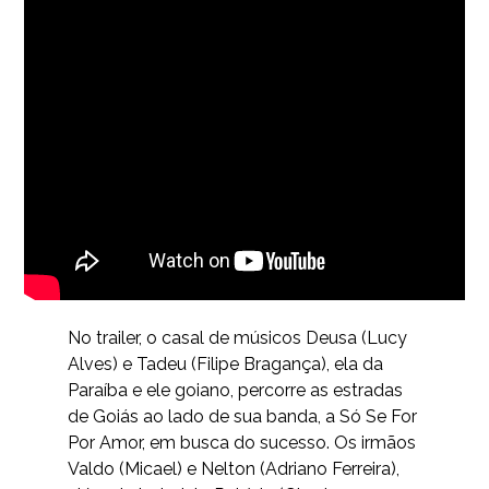
No trailer, o casal de músicos Deusa (Lucy
Alves) e Tadeu (Filipe Bragança), ela da
Paraíba e ele goiano, percorre as estradas
de Goiás ao lado de sua banda, a Só Se For
Por Amor, em busca do sucesso. Os irmãos
Valdo (Micael) e Nelton (Adriano Ferreira),