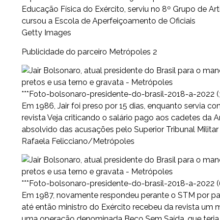
Educação Física do Exército, serviu no 8º Grupo de Ar
cursou a Escola de Aperfeiçoamento de Oficiais
Getty Images
Publicidade do parceiro Metrópoles 2
***Foto-bolsonaro-presidente-do-brasil-2018-a-2022 (
Em 1986, Jair foi preso por 15 dias, enquanto servia co
revista Veja criticando o salário pago aos cadetes da A
absolvido das acusações pelo Superior Tribunal Milita
Rafaela Felicciano/Metrópoles
***Foto-bolsonaro-presidente-do-brasil-2018-a-2022 (
Em 1987, novamente respondeu perante o STM por pass
até então ministro do Exército recebeu da revista um m
uma operação denominada Beco Sem Saída, que teria