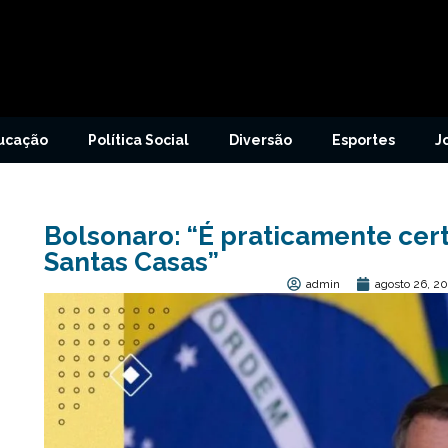
ucação
Política Social
Diversão
Esportes
J
Bolsonaro: “É praticamente cert
Santas Casas”
admin
agosto 26, 2