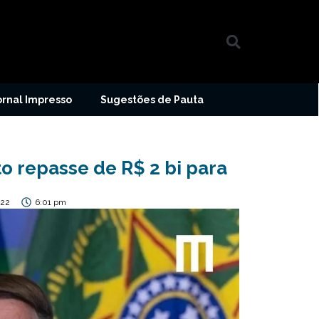
ornal Impresso
Sugestões de Pauta
o repasse de R$ 2 bi para
022
6:01 pm