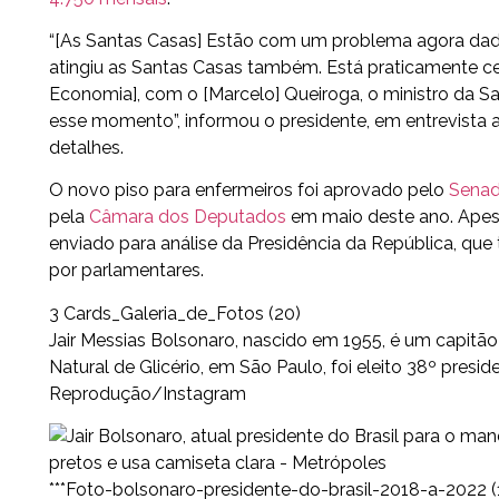
“[As Santas Casas] Estão com um problema agora dada 
atingiu as Santas Casas também. Está praticamente c
Economia], com o [Marcelo] Queiroga, o ministro da Sa
esse momento”, informou o presidente, em entrevista 
detalhes.
O novo piso para enfermeiros foi aprovado pelo
Senad
pela
Câmara dos Deputados
em maio deste ano. Apesa
enviado para análise da Presidência da República, qu
por parlamentares.
3 Cards_Galeria_de_Fotos (20)
Jair Messias Bolsonaro, nascido em 1955, é um capitão r
Natural de Glicério, em São Paulo, foi eleito 38º pres
Reprodução/Instagram
***Foto-bolsonaro-presidente-do-brasil-2018-a-2022 (