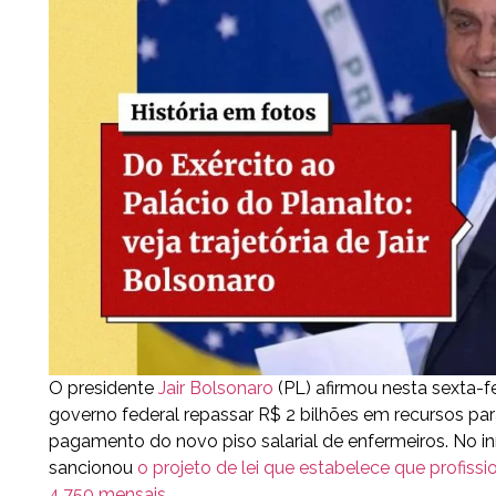
O presidente
Jair Bolsonaro
(PL) afirmou nesta sexta-fe
governo federal repassar R$ 2 bilhões em recursos para 
pagamento do novo piso salarial de enfermeiros. No in
sancionou
o projeto de lei que estabelece que profis
4.750 mensais
.