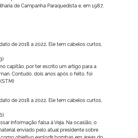
tilharia de Campanha Paraquedista e, em 1987,
3)
mo capitão, por ter escrito um artigo para a
man. Contudo, dois anos após o feito, foi
r (STM)
6)
ar informação falsa à Veja. Na ocasião, o
aterial enviado pelo atual presidente sobre
 como objetivo explodir bombas em áreas do