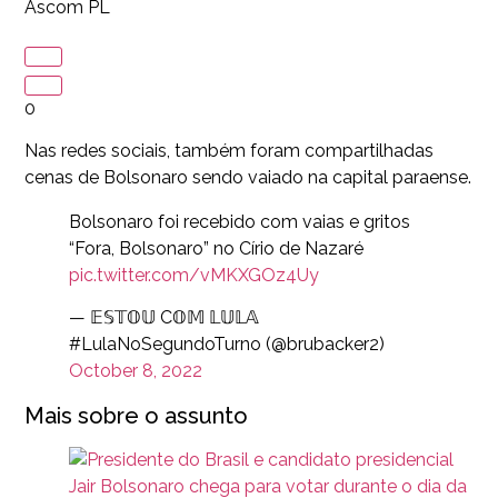
Ascom PL
0
Nas redes sociais, também foram compartilhadas
cenas de Bolsonaro sendo vaiado na capital paraense.
Bolsonaro foi recebido com vaias e gritos
“Fora, Bolsonaro” no Círio de Nazaré
pic.twitter.com/vMKXGOz4Uy
— 𝔼𝕊𝕋𝕆𝕌 C𝕆𝕄 𝕃𝕌𝕃𝔸
#LulaNoSegundoTurno (@brubacker2)
October 8, 2022
Mais sobre o assunto