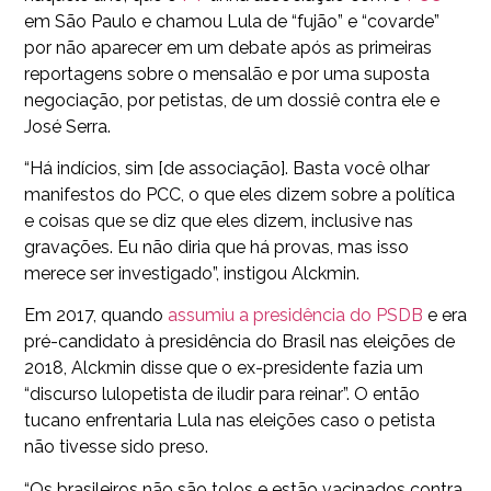
em São Paulo e chamou Lula de “fujão” e “covarde”
por não aparecer em um debate após as primeiras
reportagens sobre o mensalão e por uma suposta
negociação, por petistas, de um dossiê contra ele e
José Serra.
“Há indícios, sim [de associação]. Basta você olhar
manifestos do PCC, o que eles dizem sobre a política
e coisas que se diz que eles dizem, inclusive nas
gravações. Eu não diria que há provas, mas isso
merece ser investigado”, instigou Alckmin.
Em 2017, quando
assumiu a presidência do PSDB
e era
pré-candidato à presidência do Brasil nas eleições de
2018, Alckmin disse que o ex-presidente fazia um
“discurso lulopetista de iludir para reinar”. O então
tucano enfrentaria Lula nas eleições caso o petista
não tivesse sido preso.
“Os brasileiros não são tolos e estão vacinados contra