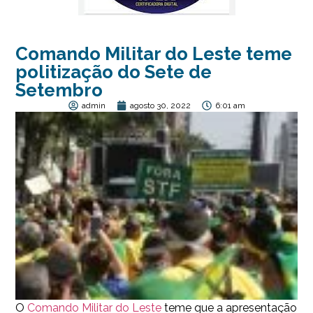
Comando Militar do Leste teme
politização do Sete de
Setembro
admin
agosto 30, 2022
6:01 am
O
Comando Militar do Leste
teme que a apresentação