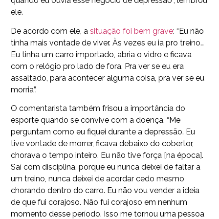
quando eu ouvia esse negócio de depressão”, lembrou
ele.
De acordo com ele, a
situação foi bem grave
: “Eu não
tinha mais vontade de viver. Às vezes eu ia pro treino…
Eu tinha um carro importado, abria o vidro e ficava
com o relógio pro lado de fora. Pra ver se eu era
assaltado, para acontecer alguma coisa, pra ver se eu
morria”.
O comentarista também frisou a importância do
esporte quando se convive com a doença. “Me
perguntam como eu fiquei durante a depressão. Eu
tive vontade de morrer, ficava debaixo do cobertor,
chorava o tempo inteiro. Eu não tive força [na época].
Saí com disciplina, porque eu nunca deixei de faltar a
um treino, nunca deixei de acordar cedo mesmo
chorando dentro do carro. Eu não vou vender a ideia
de que fui corajoso. Não fui corajoso em nenhum
momento desse período. Isso me tornou uma pessoa