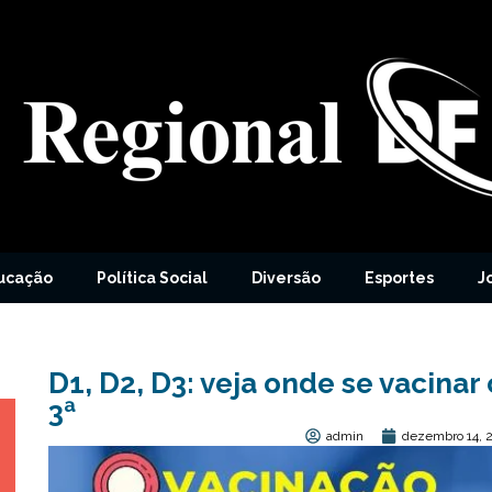
ucação
Política Social
Diversão
Esportes
J
D1, D2, D3: veja onde se vacinar
3ª
admin
dezembro 14, 