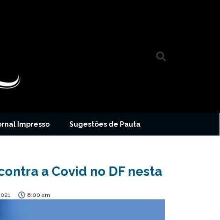
ornal Impresso
Sugestões de Pauta
 contra a Covid no DF nesta
2021
8:00 am