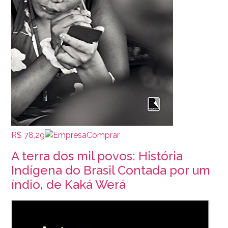
R$ 78,29
Comprar
A terra dos mil povos: História
Indígena do Brasil Contada por um
índio, de Kaká Werá