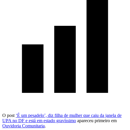
O post
‘É um pesadelo’, diz filha de mulher que caiu da janela de
UPA no DF e está em estado gravíssimo
apareceu primeiro em
Ouvidoria Comunitaria
.