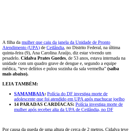
A filha da
mulher que caiu da janela da Unidade de Pronto
Atendimento (UPA)
de
Ceilândia
, no Distrito Federal, na última
quinta-feira (9), Ana Carolina Araújo, diz estar vivendo um
pesadelo.
Cidalva Prates Guedes
, de 53 anos, estava internada na
unidade com um quadro grave de dengue e, segundo a equipe
médica,
“teve delírios e pulou sozinha da sala vermelha”
(saiba
mais abaixo).
LEIA TAMBÉM:
SAMAMBAIA
:
Polícia do DF investiga morte de
adolescente que foi atendido em UPA após machucar joelho
14 PARADAS CARDÍACAS:
Polícia investiga morte de
mulher após receber alta da UPA de Ceilândia, no DF
Por causa da queda de uma altura de cerca de 2 metros,
Cidalva teve