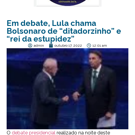
Em debate, Lula chama
Bolsonaro de “ditadorzinho” e
“rei da estupidez”
admin
outubro 17, 2022
12:01 am
O
debate presidencial
realizado na noite deste