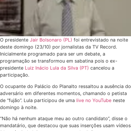
O presidente
Jair Bolsonaro (PL)
foi entrevistado na noite
deste domingo (23/10) por jornalistas da TV Record.
Inicialmente programado para ser um debate, a
programação se transformou em sabatina pois o ex-
presidente
Luiz Inácio Lula da Silva (PT)
cancelou a
participação.
O ocupante do Palácio do Planalto ressaltou a ausência do
adversário em diferentes momentos, chamando o petista
de “fujão”. Lula participou de uma
live no YouTube
neste
domingo à noite.
“Não há nenhum ataque meu ao outro candidato”, disse o
mandatário, que destacou que suas inserções usam vídeos