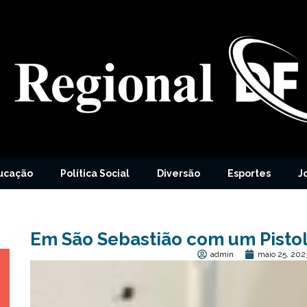
ucação
Política Social
Diversão
Esportes
J
Em São Sebastião com um Pisto
admin
maio 25, 202