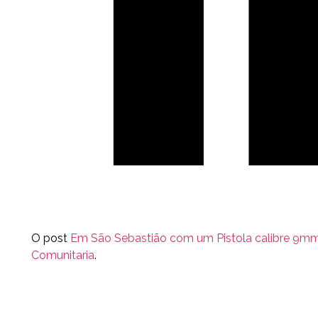
O post
Em São Sebastião com um Pistola calibre 9m
Comunitaria
.