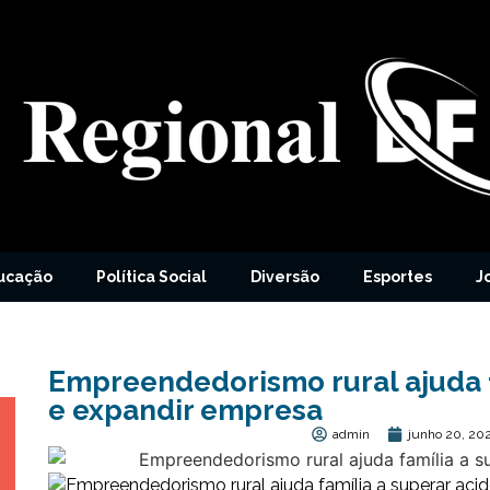
ucação
Política Social
Diversão
Esportes
J
Empreendedorismo rural ajuda f
e expandir empresa
admin
junho 20, 20