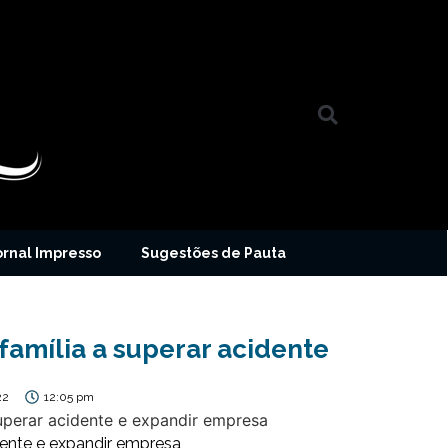
ornal Impresso
Sugestões de Pauta
amília a superar acidente
22
12:05 pm