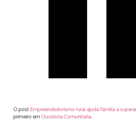
O post
Empreendedorismo rural ajuda família a supera
primeiro em
Ouvidoria Comunitaria
.