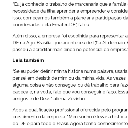
“Eu já conhecia o trabalho de marcenaria que a famíli
necessidade da filha aprender a empreender e consid
isso, começamos também a planejar a participação da In
coordenadas pela Emater-DF”, falou.
Além disso, a empresa foi escolhida para representar 
DF na AgroBrasília, que aconteceu de 17 a 21 de maio. 
passou a acreditar mais ainda no potencial da empresa 
Leia também
“Se eu puder definir minha história numa palavra, usar
pensei em desistir de mim ou da minha vida. Às vezes,
alguma coisa e não consegue, ou dá trabalho para fazer
cabeça e, na volta, falo que vou conseguir e faço. Essa
amigos e de Deus”, afirma Zezinho.
Após a qualificação profissional oferecida pelo prog
crescimento da empresa. “Meu sonho é levar a história
do DF e para todo o Brasil. Agora tenho conhecimento 