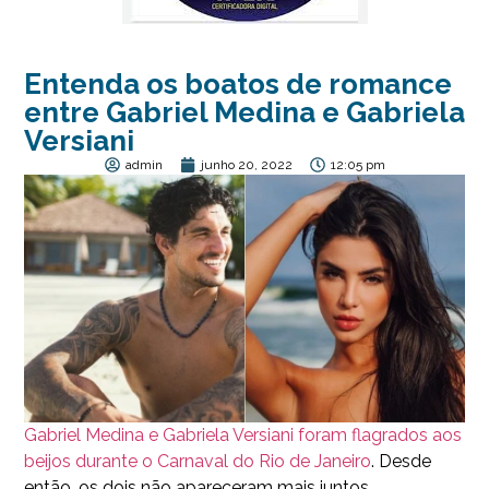
Entenda os boatos de romance
entre Gabriel Medina e Gabriela
Versiani
admin
junho 20, 2022
12:05 pm
Gabriel Medina e Gabriela Versiani foram flagrados aos
beijos durante o Carnaval do Rio de Janeiro
. Desde
então, os dois não apareceram mais juntos.