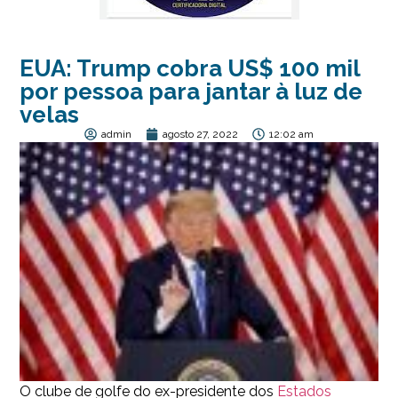
EUA: Trump cobra US$ 100 mil
por pessoa para jantar à luz de
velas
admin
agosto 27, 2022
12:02 am
O clube de golfe do ex-presidente dos
Estados