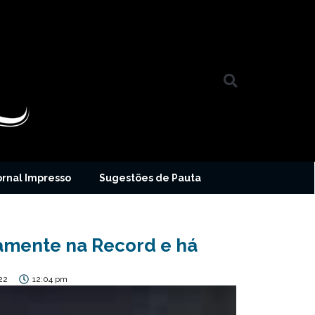
ornal Impresso
Sugestões de Pauta
iamente na Record e há
22
12:04 pm