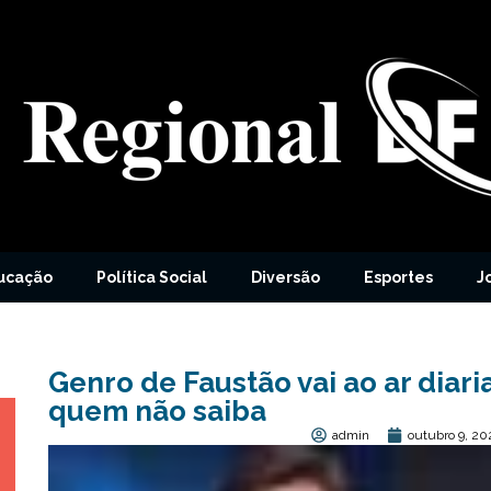
ucação
Política Social
Diversão
Esportes
J
Genro de Faustão vai ao ar diar
quem não saiba
admin
outubro 9, 20