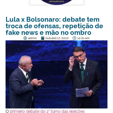
Lula x Bolsonaro: debate tem
troca de ofensas, repetição de
fake news e mão no ombro
admin
outubro 17, 2022
12:01 am
O
primeiro debate do 2° turno das eleições