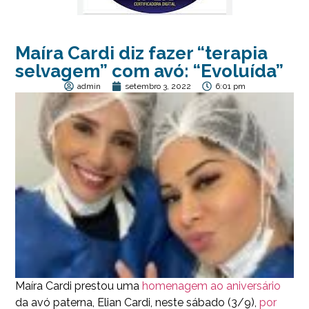
Maíra Cardi diz fazer “terapia
selvagem” com avó: “Evoluída”
admin
setembro 3, 2022
6:01 pm
Maíra Cardi prestou uma
homenagem ao aniversário
da avó paterna, Elian Cardi, neste sábado (3/9),
por