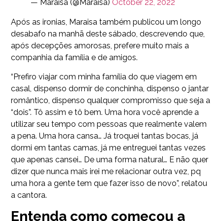
— Maraisa (@Maraisa)
October 22, 2022
Após as ironias, Maraisa também publicou um longo
desabafo na manhã deste sábado, descrevendo que,
após decepções amorosas, prefere muito mais a
companhia da família e de amigos.
“Prefiro viajar com minha família do que viagem em
casal, dispenso dormir de conchinha, dispenso o jantar
romântico, dispenso qualquer compromisso que seja a
“dois”. Tô assim e tô bem. Uma hora você aprende a
utilizar seu tempo com pessoas que realmente valem
a pena. Uma hora cansa… Já troquei tantas bocas, já
dormi em tantas camas, já me entreguei tantas vezes
que apenas cansei… De uma forma natural… E não quer
dizer que nunca mais irei me relacionar outra vez, pq
uma hora a gente tem que fazer isso de novo”, relatou
a cantora.
Entenda como começou a