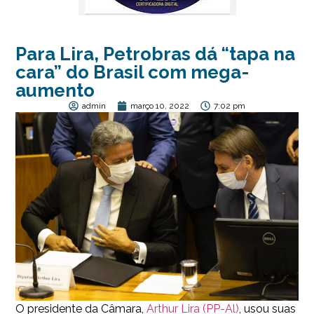
Para Lira, Petrobras dá “tapa na
cara” do Brasil com mega-
aumento
admin
março 10, 2022
7:02 pm
O presidente da Câmara,
Arthur Lira (PP-Al)
, usou suas