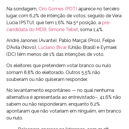
Na sondagem,
Ciro Gomes (PDT)
aparece no terceiro
lugar, com 6,2% de intenção de votos; seguido de Vera
Lúcia (PSTU), que tem 1,6%. Na 5ª posição, a
pré-
candidata do MDB, Simone Tebet
, soma 1,4%.
André Janones (Avante), Pablo Marçal (Pros), Felipe
D’Ávila (Novo),
Luciano Bivar
(União Brasil) e Eymael
(DC) têm menos de 1% das intenções de voto.
Os eleitores que pretendem votar branco ou nulo
somam 8,8% do eleitorado. Outros 5,5% não
souberam ou não quiseram responder.
No levantamento espontâneo — no qual nenhuma
alternativa é apresentada ao entrevistado–, 41,6% não
sabem ou não responderam, enquanto 6,2%
apontaram que não votariam em ninguém, em branco
ou nulo.