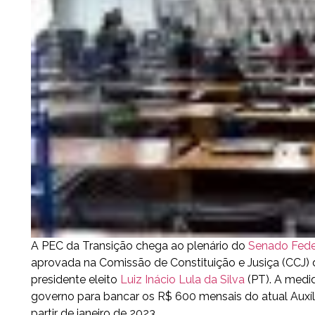
A PEC da Transição chega ao plenário do
Senado Fede
aprovada na Comissão de Constituição e Jusiça (CCJ) 
presidente eleito
Luiz Inácio Lula da Silva
(PT). A medi
governo para bancar os R$ 600 mensais do atual Auxílio 
partir de janeiro de 2023.