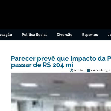
ucação
Política Social
Diversão
Esportes
J
Parecer prevê que impacto da 
passar de R$ 204 mi
admin
dezembro 7, 