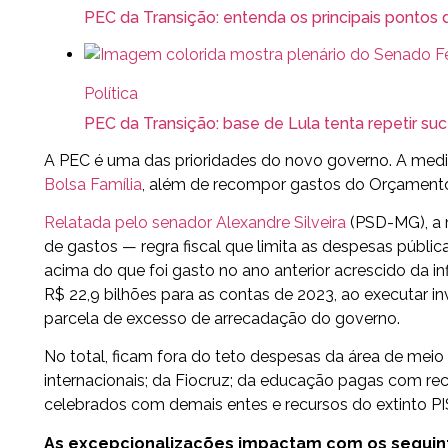
PEC da Transição: entenda os principais pontos 
Política
PEC da Transição: base de Lula tenta repetir s
A PEC é uma das prioridades do novo governo. A medi
Bolsa Família
, além de recompor gastos do Orçament
Relatada pelo senador Alexandre Silveira
(PSD-MG), a 
de gastos — regra fiscal que limita as despesas públ
acima do que foi gasto no ano anterior acrescido da
R$ 22,9 bilhões para as contas de 2023, ao executar 
parcela de excesso de arrecadação do governo.
No total, ficam fora do teto despesas da área de me
internacionais; da Fiocruz; da educação pagas com rec
celebrados com demais entes e recursos do extinto P
As excepcionalizações impactam com os seguint