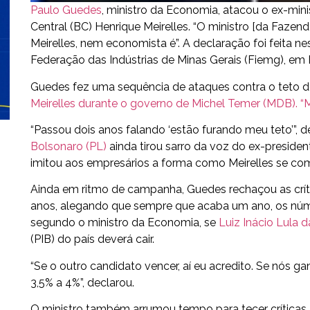
Paulo Guedes
, ministro da Economia, atacou o ex-min
Central (BC) Henrique Meirelles. “O ministro [da Fazend
Meirelles, nem economista é”. A declaração foi feita ne
Federação das Indústrias de Minas Gerais (Fiemg), em 
Guedes fez uma sequência de ataques contra o teto 
Meirelles durante o governo de Michel Temer (MDB). “Ma
“Passou dois anos falando ‘estão furando meu teto’”, 
Bolsonaro (PL)
ainda tirou sarro da voz do ex-presiden
imitou aos empresários a forma como Meirelles se co
Ainda em ritmo de campanha, Guedes rechaçou as crít
anos, alegando que sempre que acaba um ano, os núme
segundo o ministro da Economia, se
Luiz Inácio Lula d
(PIB) do país deverá cair.
“Se o outro candidato vencer, aí eu acredito. Se nós 
3,5% a 4%”, declarou.
O ministro também arrumou tempo para tecer críticas