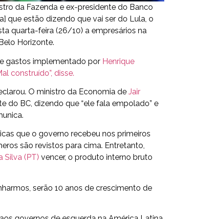
istro da Fazenda e ex-presidente do Banco
a] que estão dizendo que vai ser do Lula, o
sta quarta-feira (26/10) a empresários na
Belo Horizonte.
de gastos implementado por
Henrique
l construído”, disse.
declarou. O ministro da Economia de
Jair
te do BC, dizendo que “ele fala empolado” e
munica.
icas que o governo recebeu nos primeiros
ros são revistos para cima. Entretanto,
a Silva (PT)
vencer, o produto interno bruto
ganharmos, serão 10 anos de crescimento de
 aos governos de esquerda na América Latina.