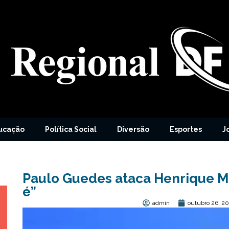
ucação
Política Social
Diversão
Esportes
J
Paulo Guedes ataca Henrique M
é”
admin
outubro 26, 2