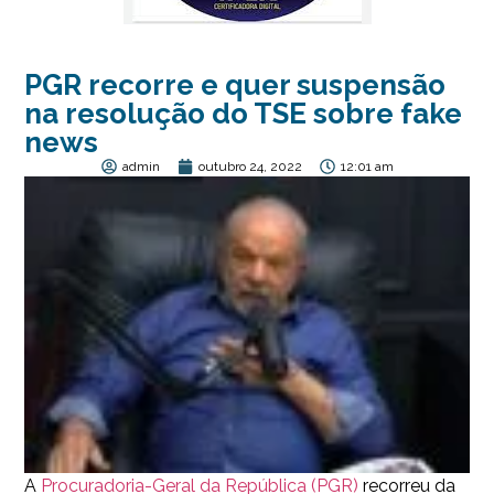
PGR recorre e quer suspensão
na resolução do TSE sobre fake
news
admin
outubro 24, 2022
12:01 am
A
Procuradoria-Geral da República (PGR)
recorreu da