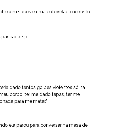
ente com socos e uma cotovelada no rosto
espancada-sp
teria dado tantos golpes violentos só na
 meu corpo, ter me dado tapas, ter me
ionada para me matar.”
ndo ela parou para conversar na mesa de