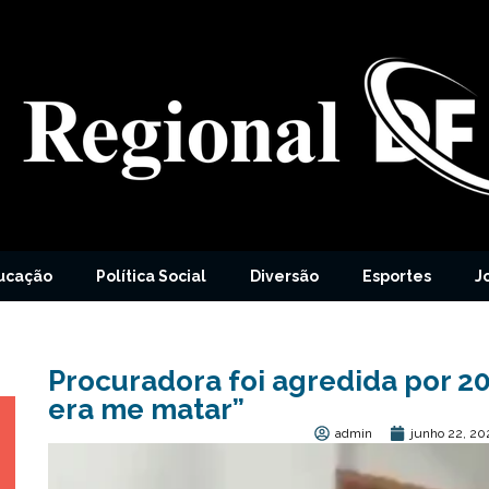
ucação
Política Social
Diversão
Esportes
J
Procuradora foi agredida por 20
era me matar”
admin
junho 22, 20