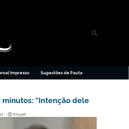
ornal Impresso
Sugestões de Pauta
 minutos: “Intenção dele
22
6:03 pm