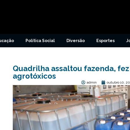
ucação
Política Social
Diversão
Esportes
J
Quadrilha assaltou fazenda, fez
agrotóxicos
admin
outubro 10, 2