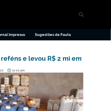
ornal Impresso
Sugestões de Pauta
 reféns e levou R$ 2 mi em
022
12:02 pm