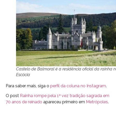
Castelo de Balmoral é a residência oficial da rainha 
Escócia
Para saber mais, siga o
perfil da coluna no Instagram
.
O post
Rainha rompe pela 1ª vez tradição sagrada em
70 anos de reinado
apareceu primeiro em
Metrópoles
.