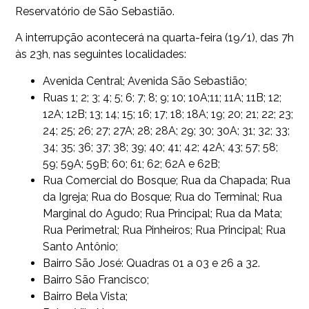
Reservatório de São Sebastião.
A interrupção acontecerá na quarta-feira (19/1), das 7h
às 23h, nas seguintes localidades:
Avenida Central; Avenida São Sebastião;
Ruas 1; 2; 3; 4; 5; 6; 7; 8; 9; 10; 10A;11; 11A; 11B; 12;
12A; 12B; 13; 14; 15; 16; 17; 18; 18A; 19; 20; 21; 22; 23;
24; 25; 26; 27; 27A; 28; 28A; 29; 30; 30A; 31; 32; 33;
34; 35; 36; 37; 38; 39; 40; 41; 42; 42A; 43; 57; 58;
59; 59A; 59B; 60; 61; 62; 62A e 62B;
Rua Comercial do Bosque; Rua da Chapada; Rua
da Igreja; Rua do Bosque; Rua do Terminal; Rua
Marginal do Agudo; Rua Principal; Rua da Mata;
Rua Perimetral; Rua Pinheiros; Rua Principal; Rua
Santo Antônio;
Bairro São José: Quadras 01 a 03 e 26 a 32.
Bairro São Francisco;
Bairro Bela Vista;