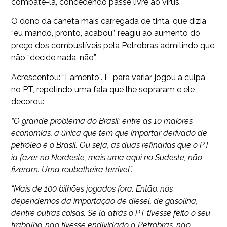
combatê-la, concedendo passe livre ao vírus.
O dono da caneta mais carregada de tinta, que dizia
“eu mando, pronto, acabou”, reagiu ao aumento do
preço dos combustíveis pela Petrobras admitindo que
não “decide nada, não”.
Acrescentou: “Lamento”. E, para variar, jogou a culpa
no PT, repetindo uma fala que lhe sopraram e ele
decorou:
“O grande problema do Brasil: entre as 10 maiores
economias, a única que tem que importar derivado de
petróleo é o Brasil. Ou seja, as duas refinarias que o PT
ia fazer no Nordeste, mais uma aqui no Sudeste, não
fizeram. Uma roubalheira terrível”.
“Mais de 100 bilhões jogados fora. Então, nós
dependemos da importação de diesel, de gasolina,
dentre outras coisas. Se lá atrás o PT tivesse feito o seu
trabalho, não tivesse endividado a Petrobras, não