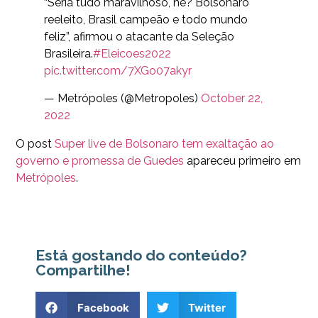
“Seria tudo maravilhoso, né? Bolsonaro
reeleito, Brasil campeão e todo mundo
feliz”, afirmou o atacante da Seleção
Brasileira.
#Eleicoes2022
pic.twitter.com/7XGo07akyr
— Metrópoles (@Metropoles)
October 22,
2022
O post
Super live de Bolsonaro tem exaltação ao
governo e promessa de Guedes
apareceu primeiro em
Metrópoles
.
Está gostando do conteúdo?
Compartilhe!
Facebook
Twitter