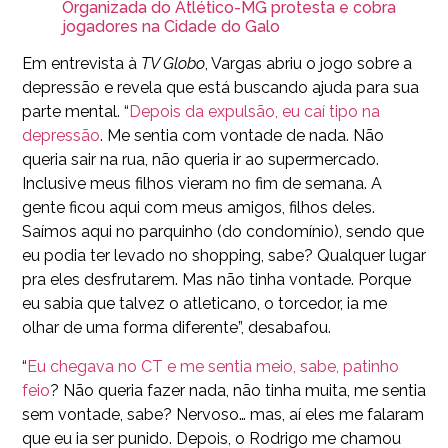
Organizada do Atlético-MG protesta e cobra
jogadores na Cidade do Galo
Em entrevista à
TV Globo
, Vargas abriu o jogo sobre a
depressão e revela que está buscando ajuda para sua
parte mental. “
Depois da expulsão, eu caí tipo na
depressão
. Me sentia com vontade de nada. Não
queria sair na rua, não queria ir ao supermercado.
Inclusive meus filhos vieram no fim de semana. A
gente ficou aqui com meus amigos, filhos deles.
Saímos aqui no parquinho (do condomínio), sendo que
eu podia ter levado no shopping, sabe? Qualquer lugar
pra eles desfrutarem. Mas não tinha vontade. Porque
eu sabia que talvez o atleticano, o torcedor, ia me
olhar de uma forma diferente”, desabafou.
“
Eu chegava no CT e me sentia meio, sabe, patinho
feio
? Não queria fazer nada, não tinha muita, me sentia
sem vontade, sabe? Nervoso… mas, aí eles me falaram
que eu ia ser punido. Depois, o Rodrigo me chamou