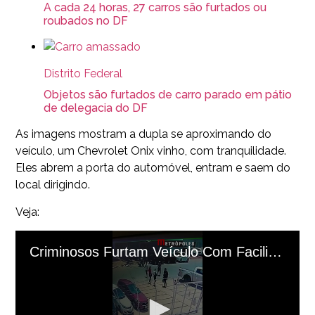
A cada 24 horas, 27 carros são furtados ou
roubados no DF
Distrito Federal
Objetos são furtados de carro parado em pátio
de delegacia do DF
As imagens mostram a dupla se aproximando do
veículo, um Chevrolet Onix vinho, com tranquilidade.
Eles abrem a porta do automóvel, entram e saem do
local dirigindo.
Veja: