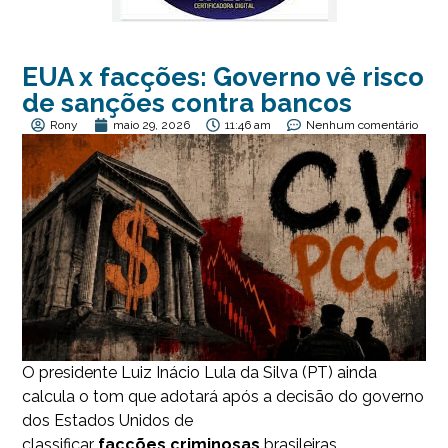
EUA x facções: Governo vê risco
de sanções contra bancos
Rony
maio 29, 2026
11:46 am
Nenhum comentário
O presidente Luiz Inácio Lula da Silva (PT) ainda
calcula o tom que adotará após a decisão do governo
dos Estados Unidos de
classificar
facções
criminosas
brasileiras