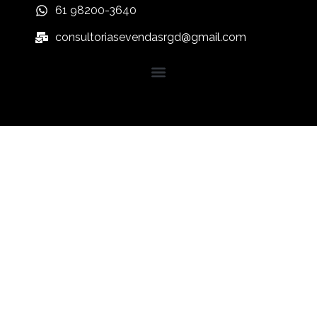
61 98200-3640
consultoriasevendasrgd@gmail.com