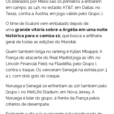
Os liderados por Messi são os primeiros a entrarem
em campo, às 14h, no estádio AT&T, em Dallas, no
Texas, contra a Áustria, em jogo válido pelo Grupo J.
O time de Scaloni vem embalado depois de
uma
grande vitória sobre a Argélia em uma noite
histórica para o camisa 10,
que busca a artilharia
geral de todas as edições do Mundial.
Quem também briga no ranking é Kylian Mbappé. A
França do atacante do Real Madrid joga às 18h, no
Lincoln Financial Field, na Filadélfia, pelo Grupo I,
contra o Iraque. Os venceram Senegal na estreia por 3
a 1, com dois gols do craque.
Noruega e Senegal se enfrentam às 21h também pelo
Grupo I, no MetLife Stadium, em Nova Jersey. A
Noruega é líder do grupo, à frente da França pelos
critérios de desempate.
Fechando o dia e já avançando pela madrugada de