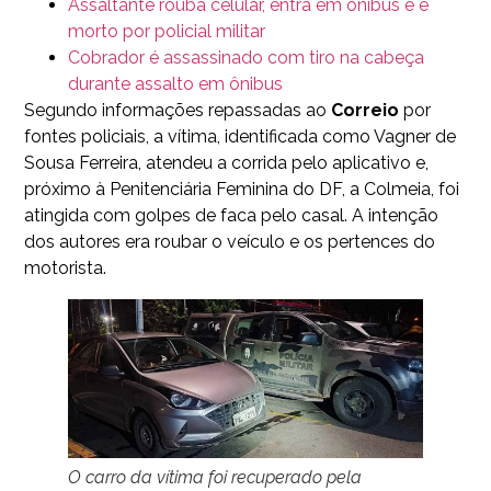
Assaltante rouba celular, entra em ônibus e é
morto por policial militar
Cobrador é assassinado com tiro na cabeça
durante assalto em ônibus
Segundo informações repassadas ao
Correio
por
fontes policiais, a vítima, identificada como Vagner de
Sousa Ferreira, atendeu a corrida pelo aplicativo e,
próximo à Penitenciária Feminina do DF, a Colmeia, foi
atingida com golpes de faca pelo casal. A intenção
dos autores era roubar o veículo e os pertences do
motorista.
O carro da vítima foi recuperado pela