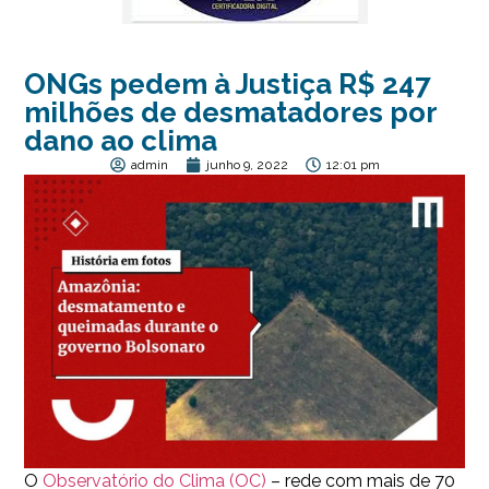
ONGs pedem à Justiça R$ 247
milhões de desmatadores por
dano ao clima
admin
junho 9, 2022
12:01 pm
O
Observatório do Clima (OC)
– rede com mais de 70