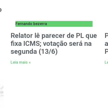
o
Fernando bezerra
Relator lê parecer de PL que
fixa ICMS; votação será na
a
segunda (13/6)
P
Leia mais »
L