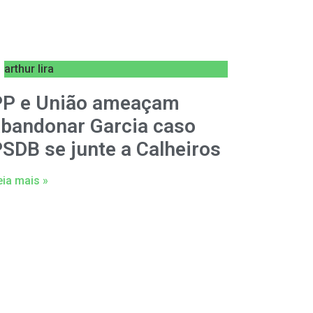
arthur lira
PP e União ameaçam
bandonar Garcia caso
SDB se junte a Calheiros
eia mais »