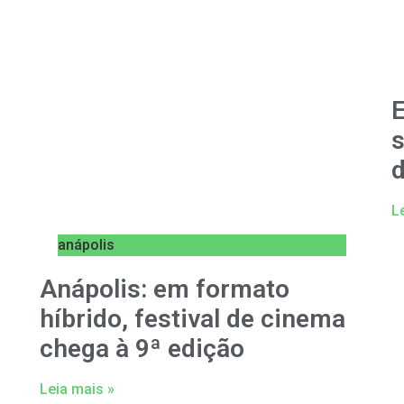
E
s
d
L
anápolis
Anápolis: em formato
híbrido, festival de cinema
chega à 9ª edição
Leia mais »