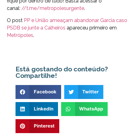
fique por dentro de tudo! Basta acessar o
canal:
//t.me/metropolesurgente
.
O post
PP e União ameaçam abandonar Garcia caso
PSDB se junte a Calheiros
apareceu primeiro em
Metrópoles
.
Está gostando do conteúdo?
Compartilhe!
Facebook
Twitter
LinkedIn
WhatsApp
Pinterest