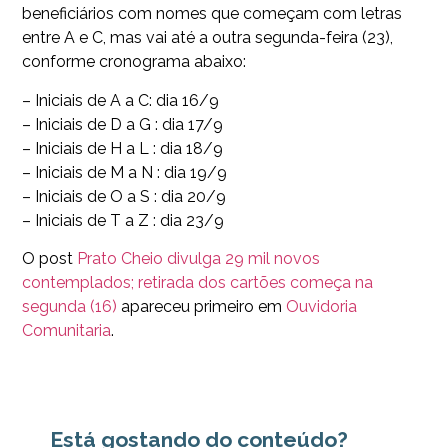
beneficiários com nomes que começam com letras
entre A e C, mas vai até a outra segunda-feira (23),
conforme cronograma abaixo:
– Iniciais de A a C: dia 16/9
– Iniciais de D a G : dia 17/9
– Iniciais de H a L : dia 18/9
– Iniciais de M a N : dia 19/9
– Iniciais de O a S : dia 20/9
– Iniciais de T a Z : dia 23/9
O post
Prato Cheio divulga 29 mil novos
contemplados; retirada dos cartões começa na
segunda (16)
apareceu primeiro em
Ouvidoria
Comunitaria
.
Está gostando do conteúdo?